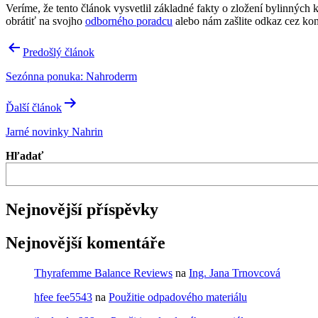
Veríme, že tento článok vysvetlil základné fakty o zložení bylinných
obrátiť na svojho
odborného poradcu
alebo nám zašlite odkaz cez k
Navigácia
Predošlý článok
v
Sezónna ponuka: Nahroderm
článku
Ďalší článok
Jarné novinky Nahrin
Hľadať
Nejnovější příspěvky
Nejnovější komentáře
Thyrafemme Balance Reviews
na
Ing. Jana Trnovcová
hfee fee5543
na
Použitie odpadového materiálu