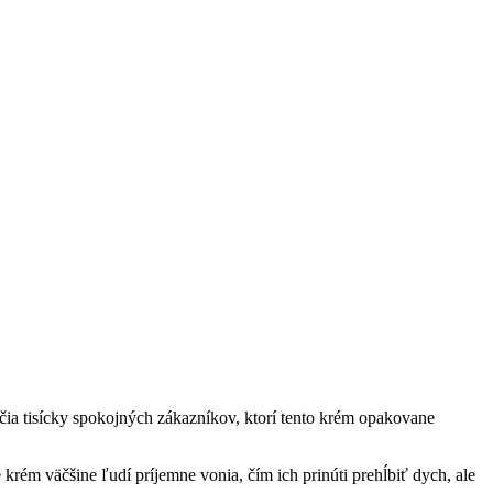
čia tisícky spokojných zákazníkov, ktorí tento krém opakovane
 krém väčšine ľudí príjemne vonia, čím ich prinúti prehĺbiť dych, ale