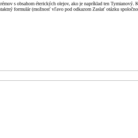
 krémov s obsahom éterických olejov, ako je napríklad ten Tymianový. K
ontaktný formulár (možnosť vľavo pod odkazom Zaslať otázku spol