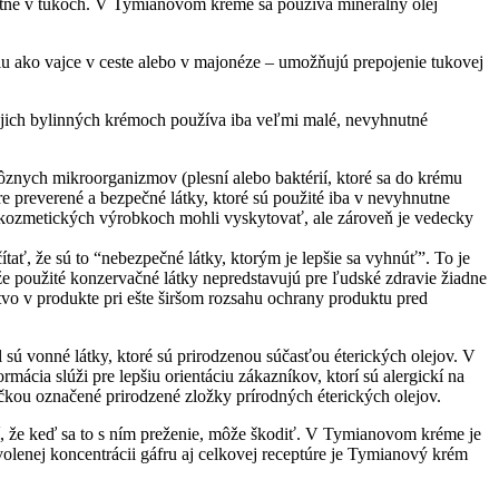
zpustné v tukoch. V Tymianovom kréme sa používa minerálny olej
u ako vajce v ceste alebo v majonéze – umožňujú prepojenie tukovej
ojich bylinných krémoch používa iba veľmi malé, nevyhnutné
znych mikroorganizmov (plesní alebo baktérií, ktoré sa do krému
re preverené a bezpečné látky, ktoré sú použité iba v nevyhnutne
v kozmetických výrobkoch mohli vyskytovať, ale zároveň je vedecky
tať, že sú to “nebezpečné látky, ktorým je lepšie sa vyhnúť”. To je
e použité konzervačné látky nepredstavujú pre ľudské zdravie žiadne
o v produkte pri ešte širšom rozsahu ochrany produktu pred
sú vonné látky, ktoré sú prirodzenou súčasťou éterických olejov. V
ácia slúži pre lepšiu orientáciu zákazníkov, ktorí sú alergickí na
čkou označené prirodzené zložky prírodných éterických olejov.
atí, že keď sa to s ním preženie, môže škodiť. V Tymianovom kréme je
olenej koncentrácii gáfru aj celkovej receptúre je Tymianový krém