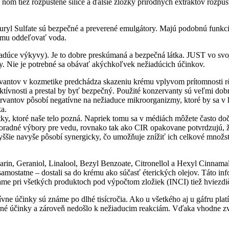
ú v ňom tiež rozpustené silice a ďalšie zložky prírodných extraktov ro
auryl Sulfate sú bezpečné a preverené emulgátory. Majú podobnú funkci
rému oddeľovať voda.
žiadúce výkyvy). Je to dobre preskúmaná a bezpečná látka. JUST vo sv
ty. Nie je potrebné sa obávať akýchkoľvek nežiadúcich účinkov.
rvantov v kozmetike predchádza skazeniu krému vplyvom prítomnosti rô
ektívnosti a prestal by byť bezpečný. Použité konzervanty sú veľmi dob
zervantov pôsobí negatívne na nežiaduce mikroorganizmy, ktoré by sa 
ka.
tky, ktoré naše telo pozná. Napriek tomu sa v médiách môžete často dočí
 poradné výbory pre vedu, rovnako tak ako CIR opakovane potvrdzujú, ž
ie navyše pôsobí synergicky, čo umožňuje znížiť ich celkové množstv
rin, Geraniol, Linalool, Bezyl Benzoate, Citronellol a Hexyl Cinnamal 
ostatne – dostali sa do krému ako súčasť éterických olejov. Táto inform
ame pri všetkých produktoch pod výpočtom zložiek (INCI) tiež hviezdi
tívne účinky sú známe po dlhé tisícročia. Ako u všetkého aj u gáfru pl
odarné účinky a zároveň nedošlo k nežiaducim reakciám. Vďaka vhodne zv