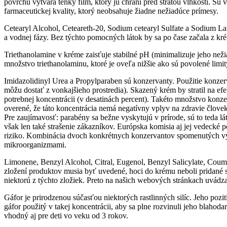
povrchu vytvára tenký film, ktorý ju chráni pred stratou vlhkosti. S
farmaceutickej kvality, ktorý neobsahuje žiadne nežiadúce prímesy.
Cetearyl Alcohol, Ceteareth-20, Sodium cetearyl Sulfate a Sodium L
a vodnej fázy. Bez týchto pomocných látok by sa po čase začala z k
Triethanolamine v kréme zaisťuje stabilné pH (minimalizuje jeho ne
množstvo triethanolaminu, ktoré je oveľa nižšie ako sú povolené limi
Imidazolidinyl Urea a Propylparaben sú konzervanty. Použitie konze
môžu dostať z vonkajšieho prostredia). Skazený krém by stratil na ef
potrebnej koncentrácii (v desatinách percent). Takéto množstvo kon
overené, že táto koncentrácia nemá negatívny vplyv na zdravie člove
Pre zaujímavosť: parabény sa bežne vyskytujú v prírode, sú to teda lá
však len také strašenie zákazníkov. Európska komisia aj jej vedecké
riziko. Kombinácia dvoch konkrétnych konzervantov spomenutých vyšš
mikroorganizmami.
Limonene, Benzyl Alcohol, Citral, Eugenol, Benzyl Salicylate, Couma
zložení produktov musia byť uvedené, hoci do krému neboli pridané sam
niektorú z týchto zložiek. Preto na našich webových stránkach uvádz
Gáfor je prirodzenou súčasťou niektorých rastlinných silíc. Jeho pozi
gáfor použitý v takej koncentrácii, aby sa plne rozvinuli jeho blah
vhodný aj pre deti vo veku od 3 rokov.