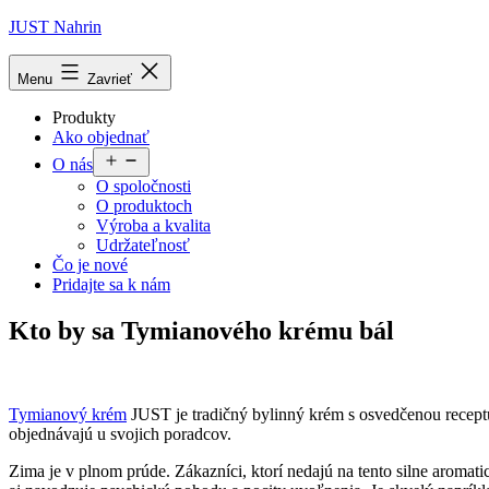
Prejsť
JUST Nahrin
na
obsah
Menu
Zavrieť
Produkty
Ako objednať
Otvoriť
O nás
menu
O spoločnosti
O produktoch
Výroba a kvalita
Udržateľnosť
Čo je nové
Pridajte sa k nám
Kto by sa Tymianového krému bál
Tymianový krém
JUST je tradičný bylinný krém s osvedčenou receptú
objednávajú u svojich poradcov.
Zima je v plnom prúde. Zákazníci, ktorí nedajú na tento silne aromati