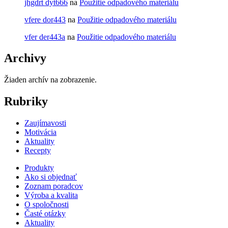
jhgdrt dyt666
na
Použitie odpadového materiálu
vfere dor443
na
Použitie odpadového materiálu
vfer der443a
na
Použitie odpadového materiálu
Archivy
Žiaden archív na zobrazenie.
Rubriky
Zaujímavosti
Motivácia
Aktuality
Recepty
Produkty
Ako si objednať
Zoznam poradcov
Výroba a kvalita
O spoločnosti
Časté otázky
Aktuality