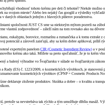
ad aj pred spaním.
 spochybňujú vhodnosť tohoto krému pre deti či tehotné? Niekde možno o
lovek na svojom mieste? Alebo len nejaký čas googlil a výsledky vyhľad
ia v daných oblastiach jedným z hlavných pilierov poradenstva.
istami spoločnosti JUST CS sme sa niektorým mýtom pozreli na zúbok.
ieme vlastnú zodpovednosť – záleží nám na tom rovnako ako na dôvere
ianu, eukalyptu, borovice, rozmarínu a rumančeka a k tomu extrakt z 
 potenciál a zároveň zaisťujú, aby sa krém dobre aplikoval, príliš rýc
odnotené expertným panelom
CIR (Cosmetic Ingredient Review)
a v použ
ianového krému ako taká. Môžete sa preto spoľahnúť, že je to krém vhod
ený a balený výhradne vo Švajčiarsku v súlade so švajčiarskym zák
 a Rady (ES) č. 1223/2009, o kozmetických výrobkoch, je stanovená p
pre oznamovanie kozmetických výrobkov (CPNP = Cosmetic Products Notifi
e deklaruje zloženie produktov. Skrátka a dobre – o kvalitu a transpare
zníkom.
í, pretože sa nevstrebáva tak rýchlo a tým umožňuje dlhšiu masáž. Vý