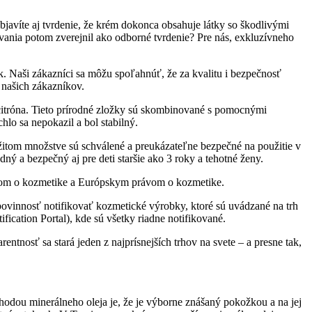
bjavíte aj tvrdenie, že krém dokonca obsahuje látky so škodlivými
ávania potom zverejnil ako odborné tvrdenie? Pre nás, exkluzívneho
 Naši zákazníci sa môžu spoľahnúť, že za kvalitu i bezpečnosť
 našich zákazníkov.
citróna. Tieto prírodné zložky sú skombinované s pomocnými
hlo sa nepokazil a bol stabilný.
itom množstve sú schválené a preukázateľne bezpečné na použitie v
ný a bezpečný aj pre deti staršie ako 3 roky a tehotné ženy.
onom o kozmetike a Európskym právom o kozmetike.
ovinnosť notifikovať kozmetické výrobky, ktoré sú uvádzané na trh
cation Portal), kde sú všetky riadne notifikované.
ntnosť sa stará jeden z najprísnejších trhov na svete – a presne tak,
hodou minerálneho oleja je, že je výborne znášaný pokožkou a na jej