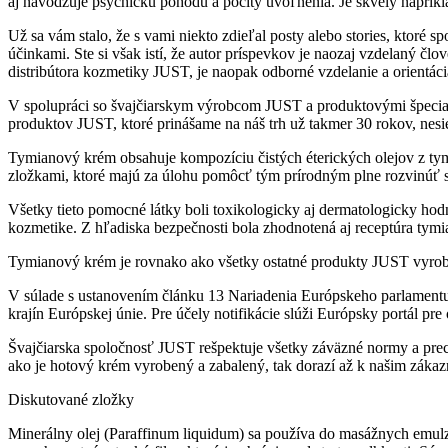
aj navodzuje psychickú pohodu a pocity uvoľnenia. Je skvelý napríkl
Už sa vám stalo, že s vami niekto zdieľal posty alebo stories, ktoré
účinkami. Ste si však istí, že autor príspevkov je naozaj vzdelaný č
distribútora kozmetiky JUST, je naopak odborné vzdelanie a orientác
V spolupráci so švajčiarskym výrobcom JUST a produktovými špecial
produktov JUST, ktoré prinášame na náš trh už takmer 30 rokov, nes
Tymianový krém obsahuje kompozíciu čistých éterických olejov z tym
zložkami, ktoré majú za úlohu pomôcť tým prírodným plne rozvinúť svoj
Všetky tieto pomocné látky boli toxikologicky aj dermatologicky h
kozmetike. Z hľadiska bezpečnosti bola zhodnotená aj receptúra ​​tym
Tymianový krém je rovnako ako všetky ostatné produkty JUST vyrob
V súlade s ustanovením článku 13 Nariadenia Európskeho parlamentu
krajín Európskej únie. Pre účely notifikácie slúži Európsky portál 
Švajčiarska spoločnosť JUST rešpektuje všetky záväzné normy a precízn
ako je hotový krém vyrobený a zabalený, tak dorazí až k našim záka
Diskutované zložky
Minerálny olej (Paraffinum liquidum) sa používa do masážnych emulzi