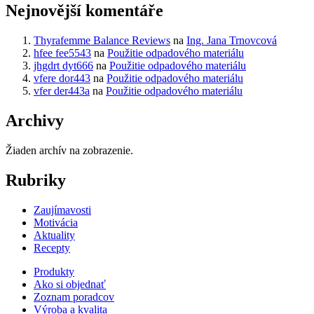
Nejnovější komentáře
Thyrafemme Balance Reviews
na
Ing. Jana Trnovcová
hfee fee5543
na
Použitie odpadového materiálu
jhgdrt dyt666
na
Použitie odpadového materiálu
vfere dor443
na
Použitie odpadového materiálu
vfer der443a
na
Použitie odpadového materiálu
Archivy
Žiaden archív na zobrazenie.
Rubriky
Zaujímavosti
Motivácia
Aktuality
Recepty
Produkty
Ako si objednať
Zoznam poradcov
Výroba a kvalita