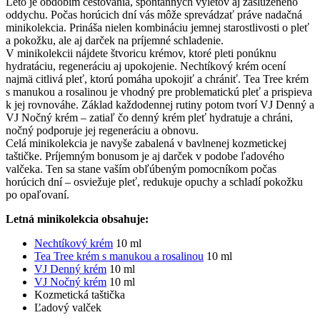
Leto je obdobím cestovania, spontánnych výletov aj zaslúženého
oddychu. Počas horúcich dní vás môže sprevádzať práve nadačná
minikolekcia. Prináša nielen kombináciu jemnej starostlivosti o pleť
a pokožku, ale aj darček na príjemné schladenie.
V minikolekcii nájdete štvoricu krémov, ktoré pleti ponúknu
hydratáciu, regeneráciu aj upokojenie. Nechtíkový krém ocení
najmä citlivá pleť, ktorú pomáha upokojiť a chrániť. Tea Tree krém
s manukou a rosalinou je vhodný pre problematickú pleť a prispieva
k jej rovnováhe. Základ každodennej rutiny potom tvorí VJ Denný a
VJ Nočný krém – zatiaľ čo denný krém pleť hydratuje a chráni,
nočný podporuje jej regeneráciu a obnovu.
Celá minikolekcia je navyše zabalená v bavlnenej kozmetickej
taštičke. Príjemným bonusom je aj darček v podobe ľadového
valčeka. Ten sa stane vaším obľúbeným pomocníkom počas
horúcich dní – osviežuje pleť, redukuje opuchy a schladí pokožku
po opaľovaní.
Letná minikolekcia obsahuje:
Nechtíkový krém
10 ml
Tea Tree krém s manukou a rosalinou
10 ml
VJ Denný krém
10 ml
VJ Nočný krém
10 ml
Kozmetická taštička
Ľadový valček