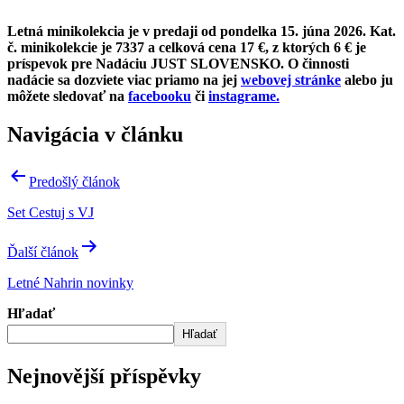
Letná minikolekcia je v predaji od pondelka 15. júna 2026. Kat.
č. minikolekcie je 7337 a celková cena 17 €, z ktorých 6 € je
príspevok pre Nadáciu JUST SLOVENSKO. O činnosti
nadácie sa dozviete viac priamo na jej
webovej stránke
alebo ju
môžete sledovať na
facebooku
či
instagrame.
Navigácia v článku
Predošlý článok
Set Cestuj s VJ
Ďalší článok
Letné Nahrin novinky
Hľadať
Hľadať
Nejnovější příspěvky