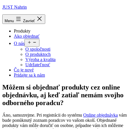
Prejsť
JUST Nahrin
na
obsah
Menu
Zavrieť
Produkty
Ako objednať
Otvoriť
O nás
menu
O spoločnosti
O produktoch
Výroba a kvalita
Udržateľnosť
Čo je nové
Pridajte sa k nám
Môžem si objednať produkty cez online
objednávku, aj keď zatiaľ nemám svojho
odborného poradcu?
Áno, samozrejme. Pri registrácii do systému
Online objednávka
vám
bude ponúknutý zoznam poradcov vo vašom okolí. Objednané
produkty vám môže doručiť on osobne, prípadne vám ich môžeme