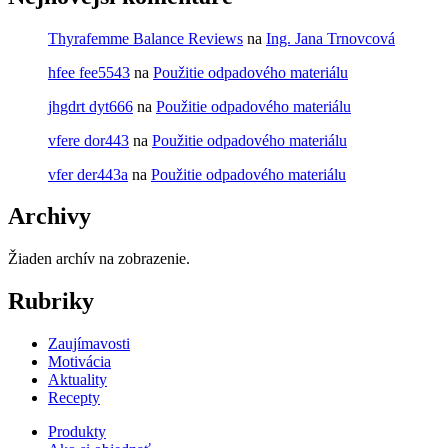
Thyrafemme Balance Reviews
na
Ing. Jana Trnovcová
hfee fee5543
na
Použitie odpadového materiálu
jhgdrt dyt666
na
Použitie odpadového materiálu
vfere dor443
na
Použitie odpadového materiálu
vfer der443a
na
Použitie odpadového materiálu
Archivy
Žiaden archív na zobrazenie.
Rubriky
Zaujímavosti
Motivácia
Aktuality
Recepty
Produkty