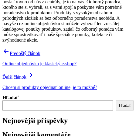
poslať rovno od nás z centrály, je to na vás. Odborný poradca,
ktorého ste si vybrali, sa s vami spojí a poskytne vám potrebné
poradenstvo k produktom. Produkty s vysokým obsahom
prírodných zložiek sa bez odborného poradenstva neobídu. A
navyše cez online objednávku si môžete vyberať len zo stálej
katalógovej ponuky produktov, zatiaľ čo odborný poradca vám
môže sprostredkovať i naše špeciálne ponuky, kolekcie či
zvýhodnené akcie.
Navigácia
Predošlý článok
v
Online objednávka je klasický e-shop?
článku
Ďalší článok
Chcem si produkty objednať online, je to možné?
Hľadať
Hľadať
Nejnovější příspěvky
Nejnovější komentáře