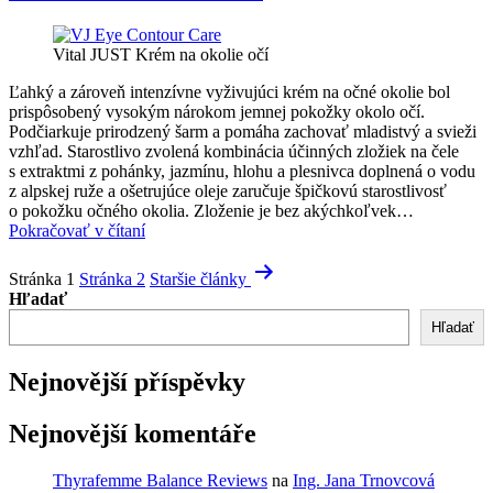
Vital JUST Krém na okolie očí
Ľahký a zároveň intenzívne vyživujúci krém na očné okolie bol
prispôsobený vysokým nárokom jemnej pokožky okolo očí.
Podčiarkuje prirodzený šarm a pomáha zachovať mladistvý a svieži
vzhľad. Starostlivo zvolená kombinácia účinných zložiek na čele
s extraktmi z pohánky, jazmínu, hlohu a plesnivca doplnená o vodu
z alpskej ruže a ošetrujúce oleje zaručuje špičkovú starostlivosť
o pokožku očného okolia. Zloženie je bez akýchkoľvek…
VJ
Pokračovať v čítaní
Krém
Stránkovanie
na
Stránka 1
Stránka 2
Staršie
články
okolie
príspevkov
Hľadať
očí
Hľadať
Nejnovější příspěvky
Nejnovější komentáře
Thyrafemme Balance Reviews
na
Ing. Jana Trnovcová