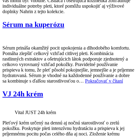
vás mohli byť vhodné. Čistiaca i ošetrujúca kozmetika zohľadňuje
individuálne potreby pleti, ktoré pomôžu uspokojiť aj výživové
doplnky Nahrin z tejto kolekcie.
Sérum na kuperózu
Sérum prináša okamžitý pocit upokojenia a dlhodobého komfortu.
Pomáha zlepšiť celkový vzhľad citlivej pleti. Kombinácia
rastlinných extraktov a ošetrujúcich látok podporuje zjednotený a
celkovo vyrovnaný vzhľad pokožky. Pravidelné používanie
prispieva k tomu, že pleť pôsobí pokojnejšie, jemnejšie a je príjemne
hydratovaná. Sérum je vhodné na každodenné používanie a dobre
Sérum
sa kombinuje s ďalšou starostlivosťou o…
Pokračovať v čítaní
na
kuperó
VJ 24h krém
Vital JUST 24h krém
Pleťový krém určený na dennú aj nočnú starostlivosť o zrelú
pokožku. Poskytuje pleti intenzívnu hydratáciu a prispieva k jej
príjemnému pocitu počas celého dňa aj noci. Zloženie krému