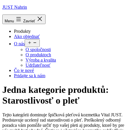
Prejsť
JUST Nahrin
na
obsah
Menu
Zavrieť
Produkty
Ako objednať
Otvoriť
O nás
menu
O spoločnosti
O produktoch
Výroba a kvalita
Udržateľnosť
Čo je nové
Pridajte sa k nám
Jedna kategorie produktů:
Starostlivosť o pleť
Tejto kategórii dominuje špičková pleťová kozmetika Vital JUST.
Predstavuje ucelený rad starostlivosti o pleť. Preškolený odborný
poradca vám pomôže určiť typ vašej pleti aj produkty, ktoré by pre