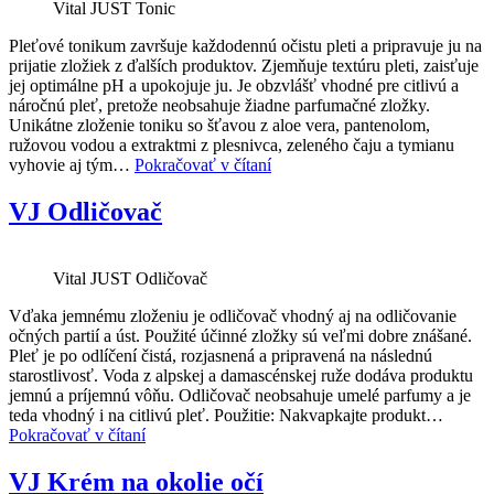
Vital JUST Tonic
Pleťové tonikum završuje každodennú očistu pleti a pripravuje ju na
prijatie zložiek z ďalších produktov. Zjemňuje textúru pleti, zaisťuje
jej optimálne pH a upokojuje ju. Je obzvlášť vhodné pre citlivú a
náročnú pleť, pretože neobsahuje žiadne parfumačné zložky.
Unikátne zloženie toniku so šťavou z aloe vera, pantenolom,
ružovou vodou a extraktmi z plesnivca, zeleného čaju a tymianu
VJ
vyhovie aj tým…
Pokračovať v čítaní
Tonic
VJ Odličovač
Vital JUST Odličovač
Vďaka jemnému zloženiu je odličovač vhodný aj na odličovanie
očných partií a úst. Použité účinné zložky sú veľmi dobre znášané.
Pleť je po odlíčení čistá, rozjasnená a pripravená na následnú
starostlivosť. Voda z alpskej a damascénskej ruže dodáva produktu
jemnú a príjemnú vôňu. Odličovač neobsahuje umelé parfumy a je
teda vhodný i na citlivú pleť. Použitie: Nakvapkajte produkt…
VJ
Pokračovať v čítaní
Odličovač
VJ Krém na okolie očí