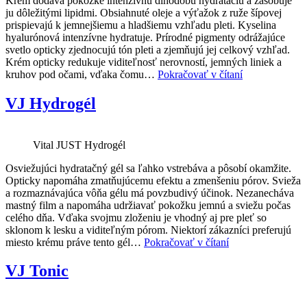
Krém dodáva pokožke intenzívnu dlhodobú hydratáciu a zásobuje
ju dôležitými lipidmi. Obsiahnuté oleje a výťažok z ruže šípovej
prispievajú k jemnejšiemu a hladšiemu vzhľadu pleti. Kyselina
hyalurónová intenzívne hydratuje. Prírodné pigmenty odrážajúce
svetlo opticky zjednocujú tón pleti a zjemňujú jej celkový vzhľad.
Krém opticky redukuje viditeľnosť nerovností, jemných liniek a
VJ
kruhov pod očami, vďaka čomu…
Pokračovať v čítaní
CC
krém
VJ Hydrogél
nový
Vital JUST Hydrogél
Osviežujúci hydratačný gél sa ľahko vstrebáva a pôsobí okamžite.
Opticky napomáha zmatňujúcemu efektu a zmenšeniu pórov. Svieža
a rozmaznávajúca vôňa gélu má povzbudivý účinok. Nezanecháva
mastný film a napomáha udržiavať pokožku jemnú a sviežu počas
celého dňa. Vďaka svojmu zloženiu je vhodný aj pre pleť so
sklonom k lesku a viditeľným pórom. Niektorí zákazníci preferujú
VJ
miesto krému práve tento gél…
Pokračovať v čítaní
Hydrogél
VJ Tonic