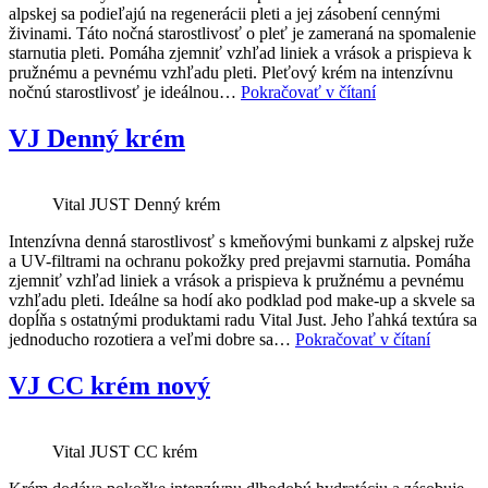
alpskej sa podieľajú na regenerácii pleti a jej zásobení cennými
živinami. Táto nočná starostlivosť o pleť je zameraná na spomalenie
starnutia pleti. Pomáha zjemniť vzhľad liniek a vrások a prispieva k
pružnému a pevnému vzhľadu pleti. Pleťový krém na intenzívnu
VJ
nočnú starostlivosť je ideálnou…
Pokračovať v čítaní
Nočný
krém
VJ Denný krém
Vital JUST Denný krém
Intenzívna denná starostlivosť s kmeňovými bunkami z alpskej ruže
a UV-filtrami na ochranu pokožky pred prejavmi starnutia. Pomáha
zjemniť vzhľad liniek a vrások a prispieva k pružnému a pevnému
vzhľadu pleti. Ideálne sa hodí ako podklad pod make-up a skvele sa
dopĺňa s ostatnými produktami radu Vital Just. Jeho ľahká textúra sa
VJ
jednoducho rozotiera a veľmi dobre sa…
Pokračovať v čítaní
Denný
krém
VJ CC krém nový
Vital JUST CC krém