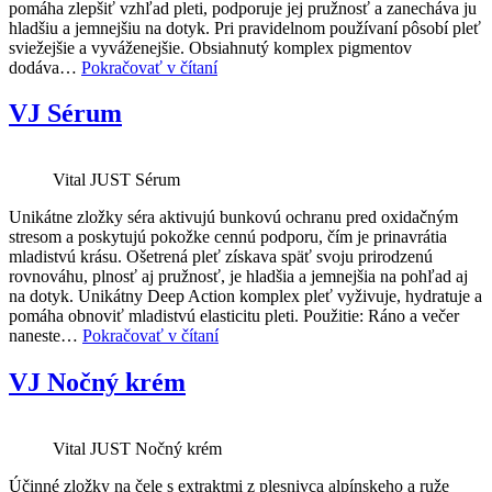
pomáha zlepšiť vzhľad pleti, podporuje jej pružnosť a zanecháva ju
hladšiu a jemnejšiu na dotyk. Pri pravidelnom používaní pôsobí pleť
sviežejšie a vyváženejšie. Obsiahnutý komplex pigmentov
VJ
dodáva…
Pokračovať v čítaní
24h
krém
VJ Sérum
Vital JUST Sérum
Unikátne zložky séra aktivujú bunkovú ochranu pred oxidačným
stresom a poskytujú pokožke cennú podporu, čím je prinavrátia
mladistvú krásu. Ošetrená pleť získava späť svoju prirodzenú
rovnováhu, plnosť aj pružnosť, je hladšia a jemnejšia na pohľad aj
na dotyk. Unikátny Deep Action komplex pleť vyživuje, hydratuje a
pomáha obnoviť mladistvú elasticitu pleti. Použitie: Ráno a večer
VJ
naneste…
Pokračovať v čítaní
Sérum
VJ Nočný krém
Vital JUST Nočný krém
Účinné zložky na čele s extraktmi z plesnivca alpínskeho a ruže