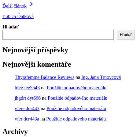
Ďalší článok
Ľubica Ďatková
Hľadať
Hľadať
Nejnovější příspěvky
Nejnovější komentáře
Thyrafemme Balance Reviews
na
Ing. Jana Trnovcová
hfee fee5543
na
Použitie odpadového materiálu
jhgdrt dyt666
na
Použitie odpadového materiálu
vfere dor443
na
Použitie odpadového materiálu
vfer der443a
na
Použitie odpadového materiálu
Archivy