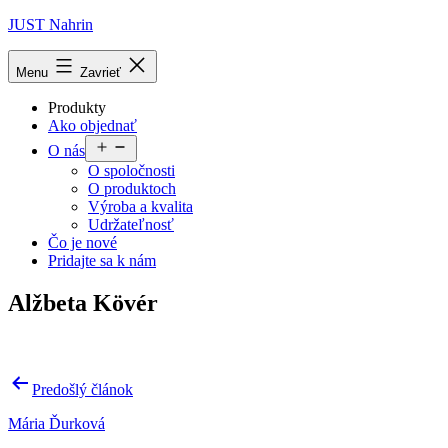
Prejsť
JUST Nahrin
na
obsah
Menu
Zavrieť
Produkty
Ako objednať
Otvoriť
O nás
menu
O spoločnosti
O produktoch
Výroba a kvalita
Udržateľnosť
Čo je nové
Pridajte sa k nám
Alžbeta Kövér
Navigácia
Predošlý článok
v
Mária Ďurková
článku