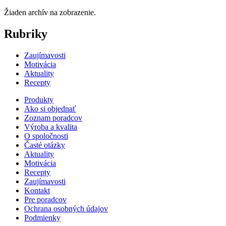
Žiaden archív na zobrazenie.
Rubriky
Zaujímavosti
Motivácia
Aktuality
Recepty
Produkty
Ako si objednať
Zoznam poradcov
Výroba a kvalita
O spoločnosti
Časté otázky
Aktuality
Motivácia
Recepty
Zaujímavosti
Kontakt
Pre poradcov
Ochrana osobných údajov
Podmienky