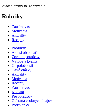
Žiaden archív na zobrazenie.
Rubriky
Zaujímavosti
Motivácia
Aktuality
Recepty
Produkty
Ako si objednať
Zoznam poradcov
Výroba a kvalita
O spoločnosti
Časté otázky
Aktuality
Motivácia
Recepty
Zaujímavosti
Kontakt
Pre poradcov
Ochrana osobných údajov
Podmienky