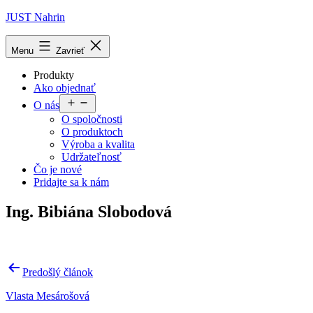
Prejsť
JUST Nahrin
na
obsah
Menu
Zavrieť
Produkty
Ako objednať
Otvoriť
O nás
menu
O spoločnosti
O produktoch
Výroba a kvalita
Udržateľnosť
Čo je nové
Pridajte sa k nám
Ing. Bibiána Slobodová
Navigácia
Predošlý článok
v
Vlasta Mesárošová
článku