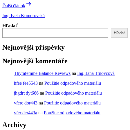
Ďalší článok
Ing. Iveta Komorovská
Hľadať
Hľadať
Nejnovější příspěvky
Nejnovější komentáře
Thyrafemme Balance Reviews
na
Ing. Jana Trnovcová
hfee fee5543
na
Použitie odpadového materiálu
jhgdrt dyt666
na
Použitie odpadového materiálu
vfere dor443
na
Použitie odpadového materiálu
vfer der443a
na
Použitie odpadového materiálu
Archivy