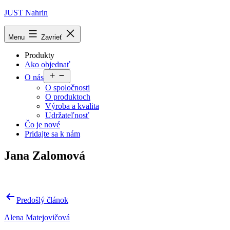
Prejsť
JUST Nahrin
na
obsah
Menu
Zavrieť
Produkty
Ako objednať
Otvoriť
O nás
menu
O spoločnosti
O produktoch
Výroba a kvalita
Udržateľnosť
Čo je nové
Pridajte sa k nám
Jana Zalomová
Navigácia
Predošlý článok
v
Alena Matejovičová
článku