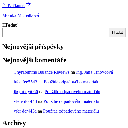
Ďalší článok
Monika Michalková
Hľadať
Hľadať
Nejnovější příspěvky
Nejnovější komentáře
Thyrafemme Balance Reviews
na
Ing. Jana Trnovcová
hfee fee5543
na
Použitie odpadového materiálu
jhgdrt dyt666
na
Použitie odpadového materiálu
vfere dor443
na
Použitie odpadového materiálu
vfer der443a
na
Použitie odpadového materiálu
Archivy