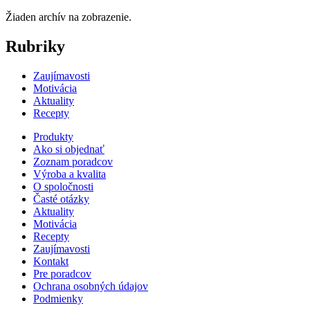
Žiaden archív na zobrazenie.
Rubriky
Zaujímavosti
Motivácia
Aktuality
Recepty
Produkty
Ako si objednať
Zoznam poradcov
Výroba a kvalita
O spoločnosti
Časté otázky
Aktuality
Motivácia
Recepty
Zaujímavosti
Kontakt
Pre poradcov
Ochrana osobných údajov
Podmienky