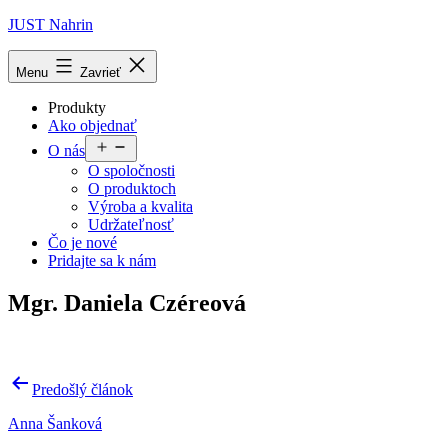
Prejsť
JUST Nahrin
na
obsah
Menu
Zavrieť
Produkty
Ako objednať
Otvoriť
O nás
menu
O spoločnosti
O produktoch
Výroba a kvalita
Udržateľnosť
Čo je nové
Pridajte sa k nám
Mgr. Daniela Czéreová
Navigácia
Predošlý článok
v
Anna Šanková
článku