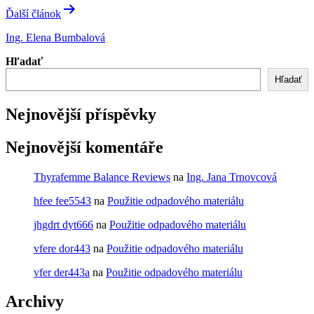
Ďalší článok
Ing. Elena Bumbalová
Hľadať
Hľadať
Nejnovější příspěvky
Nejnovější komentáře
Thyrafemme Balance Reviews
na
Ing. Jana Trnovcová
hfee fee5543
na
Použitie odpadového materiálu
jhgdrt dyt666
na
Použitie odpadového materiálu
vfere dor443
na
Použitie odpadového materiálu
vfer der443a
na
Použitie odpadového materiálu
Archivy