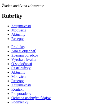
Žiaden archív na zobrazenie.
Rubriky
Zaujímavosti
Motivácia
Aktuality
Recepty
Produkty
Ako si objednať
Zoznam poradcov
Výroba a kvalita
O spoločnosti
Časté otázky
Aktuality
Motivácia
Recepty
Zaujímavosti
Kontakt
Pre poradcov
Ochrana osobných údajov
Podmienky