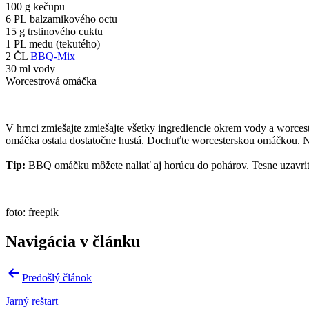
100 g kečupu
6 PL
balzamikového octu
15 g trstinového cuktu
1 PL medu (tekutého)
2 ČL
BBQ-Mix
30 ml vody
Worcestrová omáčka
V hrnci zmiešajte
zmiešajte všetky ingrediencie okrem vody a worcest
omáčka ostala dostatočne hustá. Dochuťte worcesterskou omáčkou. N
Tip:
BBQ omáčku môžete naliať aj horúcu do pohárov. Tesne uzavrite
foto: freepik
Navigácia v článku
Predošlý článok
Jarný reštart