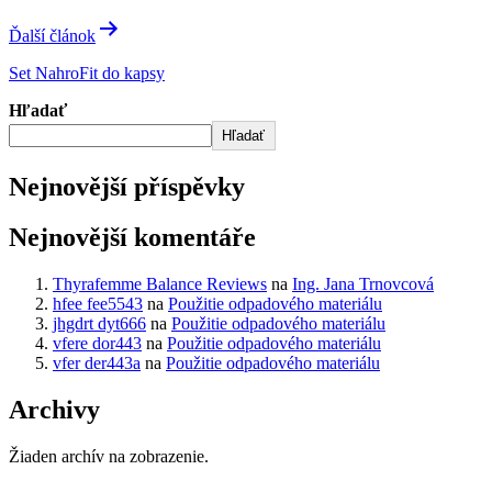
Ďalší článok
Set NahroFit do kapsy
Hľadať
Hľadať
Nejnovější příspěvky
Nejnovější komentáře
Thyrafemme Balance Reviews
na
Ing. Jana Trnovcová
hfee fee5543
na
Použitie odpadového materiálu
jhgdrt dyt666
na
Použitie odpadového materiálu
vfere dor443
na
Použitie odpadového materiálu
vfer der443a
na
Použitie odpadového materiálu
Archivy
Žiaden archív na zobrazenie.