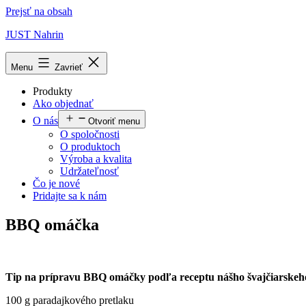
Prejsť na obsah
JUST Nahrin
Menu
Zavrieť
Produkty
Ako objednať
O nás
Otvoriť menu
O spoločnosti
O produktoch
Výroba a kvalita
Udržateľnosť
Čo je nové
Pridajte sa k nám
BBQ omáčka
Tip na prípravu BBQ omáčky podľa receptu nášho švajčiarskeho 
100 g paradajkového pretlaku