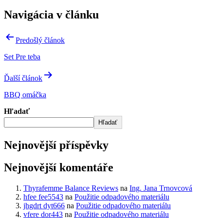
Navigácia v článku
Predošlý článok
Set Pre teba
Ďalší článok
BBQ omáčka
Hľadať
Hľadať
Nejnovější příspěvky
Nejnovější komentáře
Thyrafemme Balance Reviews
na
Ing. Jana Trnovcová
hfee fee5543
na
Použitie odpadového materiálu
jhgdrt dyt666
na
Použitie odpadového materiálu
vfere dor443
na
Použitie odpadového materiálu