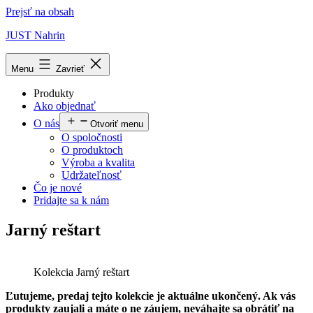
Prejsť na obsah
JUST Nahrin
Menu
Zavrieť
Produkty
Ako objednať
O nás
Otvoriť menu
O spoločnosti
O produktoch
Výroba a kvalita
Udržateľnosť
Čo je nové
Pridajte sa k nám
Jarný reštart
Kolekcia Jarný reštart
Ľutujeme, predaj tejto kolekcie je aktuálne ukončený. Ak vás
produkty zaujali a máte o ne záujem, neváhajte sa obrátiť na