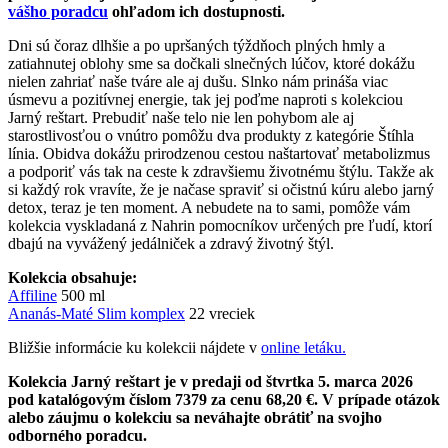
vášho poradcu
ohľadom ich dostupnosti.
Dni sú čoraz dlhšie a po upršaných týždňoch plných hmly a
zatiahnutej oblohy sme sa dočkali slnečných lúčov, ktoré dokážu
nielen zahriať naše tváre ale aj dušu. Slnko nám prináša viac
úsmevu a pozitívnej energie, tak jej poďme naproti s kolekciou
Jarný reštart. Prebudiť naše telo nie len pohybom ale aj
starostlivosťou o vnútro pomôžu dva produkty z kategórie Štíhla
línia. Obidva dokážu prirodzenou cestou naštartovať metabolizmus
a podporiť vás tak na ceste k zdravšiemu životnému štýlu. Takže ak
si každý rok vravíte, že je načase spraviť si očistnú kúru alebo jarný
detox, teraz je ten moment. A nebudete na to sami, pomôže vám
kolekcia vyskladaná z Nahrin pomocníkov určených pre ľudí, ktorí
dbajú na vyvážený jedálniček a zdravý životný štýl.
Kolekcia obsahuje:
Affiline
500 ml
Ananás-Maté Slim komplex
22 vreciek
Bližšie informácie ku kolekcii nájdete v
online letáku.
Kolekcia Jarný reštart je v predaji od štvrtka 5. marca 2026
pod katalógovým číslom 7379 za cenu 68,20 €. V prípade otázok
alebo záujmu o kolekciu sa neváhajte obrátiť na svojho
odborného poradcu.