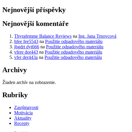
Nejnovější příspěvky
Nejnovější komentáře
Thyrafemme Balance Reviews
na
Ing. Jana Trnovcová
hfee fee5543
na
Použitie odpadového materiálu
jhgdrt dyt666
na
Použitie odpadového materiálu
vfere dor443
na
Použitie odpadového materiálu
vfer der443a
na
Použitie odpadového materiálu
Archivy
Žiaden archív na zobrazenie.
Rubriky
Zaujímavosti
Motivácia
Aktuality
Recepty