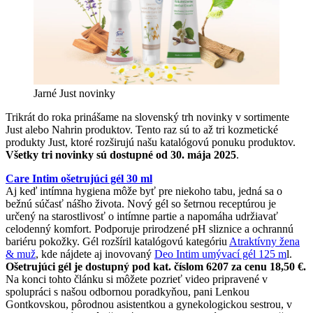
Jarné Just novinky
Trikrát do roka prinášame na slovenský trh novinky v sortimente
Just alebo Nahrin produktov. Tento raz sú to až tri kozmetické
produkty Just, ktoré rozširujú našu katalógovú ponuku produktov.
Všetky tri novinky sú dostupné od 30. mája 2025
.
Care Intim ošetrujúci gél 30 ml
Aj keď intímna hygiena môže byť pre niekoho tabu, jedná sa o
bežnú súčasť nášho života. Nový gél so šetrnou receptúrou je
určený na starostlivosť o intímne partie a napomáha udržiavať
celodenný komfort. Podporuje prirodzené pH sliznice a ochrannú
bariéru pokožky. Gél rozšíril katalógovú kategóriu
Atraktívny žena
& muž
, kde nájdete aj inovovaný
Deo Intim umývací gél 125 m
l.
Ošetrujúci gél je dostupný pod kat. číslom 6207 za cenu 18,50 €.
Na konci tohto článku si môžete pozrieť video pripravené v
spolupráci s našou odbornou poradkyňou, pani Lenkou
Gontkovskou, pôrodnou asistentkou a gynekologickou sestrou, v