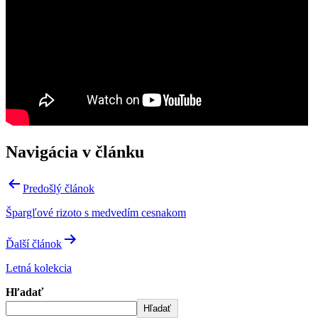
Navigácia v článku
Predošlý článok
Špargľové rizoto s medvedím cesnakom
Ďalší článok
Letná kolekcia
Hľadať
Hľadať