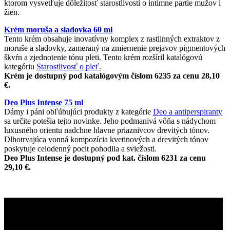
ktorom vysvetľuje dôležitosť starostlivosti o intímne partie mužov i
žien.
Krém moruša a sladovka 60 ml
Tento krém obsahuje inovatívny komplex z rastlinných extraktov z
moruše a sladovky, zameraný na zmiernenie prejavov pigmentových
škvŕn a zjednotenie tónu pleti. Tento krém rozšíril katalógovú
kategóriu
Starostlivosť o pleť.
Krém je dostupný pod katalógovým číslom 6235 za cenu 28,10
€.
Deo Plus Intense 75 ml
Dámy i páni obľúbujúci produkty z kategórie
Deo a antiperspiranty
sa určite potešia tejto novinke. Jeho podmanivá vôňa s nádychom
luxusného orientu nadchne hlavne priaznivcov drevitých tónov.
Dlhotrvajúca vonná kompozícia kvetinových a drevitých tónov
poskytuje celodenný pocit pohodlia a sviežosti.
Deo Plus Intense je dostupný pod kat. číslom 6231 za cenu
29,10 €.