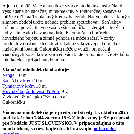
A je to tu opäť. Malé a praktické vzorky produktov Just a Nahrin
vyskladané do nadačnej minikolekcie. V tohtoročnej zostave sa
môžete tešiť na Tymianový krém z kategórie Nadýchnite sa, ktorý v
zimnom období určite nebude problém spotrebovať. San´Aktiv
krému sa potešia hlavne vaše vyštípané líčka a Vengel natretý na
nohy – to je ako balzam na dušu. K tomu šálka horúceho
hovädzieho bujónu a zimná pohoda sa môže začať. Vzorky
produktov dostanete tentokrát zabalené v kovovej cukorničke s
nadačnými logami. Cukorničku môžete využiť pri pečení
vianočných koláčikov a zároveň vám bude pripomínať, že ste kúpou
minikolekcie prispeli na dobrú vec.
Vianočná minikolekcia obsahuje:
Vengel
10 ml
San´Aktiv krém
10 ml
Tymianový krém
10 ml
Hovädzí bujón Intenso & Puro
9 g
Živicovú 3S nálepku “Som darca”
Cukorničku
Vianočná minikolekcia je v predaji od stredy 15. októbra 2025
pod kat. číslom 7344 za cenu 15 €. Z tejto sumy je 6 € príspevok
pre Nadáciu JUST SLOVENSKO. V prípade záujmu o túto
minikolekciu, sa neváhajte obrátiť na svojho
odborného
poradcu.