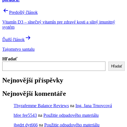
Navigácia
Predošlý článok
v
Vitamín D3 – slnečný vitamín pre zdravé kosti a silný imunitný
článku
systém
Ďalší článok
Tajomstvo santalu
Hľadať
Hľadať
Nejnovější příspěvky
Nejnovější komentáře
Thyrafemme Balance Reviews
na
Ing. Jana Trnovcová
hfee fee5543
na
Použitie odpadového materiálu
jhgdrt dyt666
na
Použitie odpadového materiálu