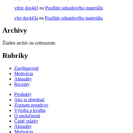
vfere dor443
na
Použitie odpadového materiálu
vfer der443a
na
Použitie odpadového materiálu
Archivy
Žiaden archív na zobrazenie.
Rubriky
Zaujímavosti
Motivácia
Aktuality
Recepty
Produkty
Ako si objednať
Zoznam poradcov
Výroba a kvalita
O spoločnosti
Časté otázky
Aktuality
Motivácia