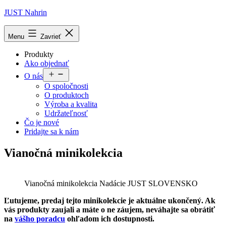
Prejsť
JUST Nahrin
na
obsah
Menu
Zavrieť
Produkty
Ako objednať
Otvoriť
O nás
menu
O spoločnosti
O produktoch
Výroba a kvalita
Udržateľnosť
Čo je nové
Pridajte sa k nám
Vianočná minikolekcia
Vianočná minikolekcia Nadácie JUST SLOVENSKO
Ľutujeme, predaj tejto minikolekcie je aktuálne ukončený. Ak
vás produkty zaujali a máte o ne záujem, neváhajte sa obrátiť
na
vášho poradcu
ohľadom ich dostupnosti.